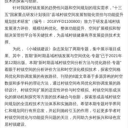
技术的探索与创新。
针对我国村镇发展的趋势性问题和空间规划的现实需求，“十三
五”国家重点研发计划项目“县域村镇空间发展智能化管控与功能提升
规划技术研发”（编号： 2018YFD1100800）致力于研发县域村镇
发展潜力评价、规模结构优化、整体功能提升、空间扩展模拟和智
能决策管控平台等关键技术，为县域村镇健康有序发展提供技术支
撑。
为此，《小城镇建设》杂志策划了两期专题，集中展示项目成
果。其中，首期“新时期县域村镇发展与空间优化·专题”已于2021年
第12期出版。本期“新时期县域村镇空间分析方法与优化路径·专题”
着眼于村镇空间的分析评价方法和时空演化模拟技术，探索空间格
局优化和协调发展的有效路径。刊登的8篇文章基于多源异构的时空
数据和多学科的理论方法，通过村镇空间布局优化和协调发展的路
径设计、村镇空间扩展的适宜性评价与时空模拟、村镇空间形成演
化的驱动机制探究等方面的技术融合与创新，探索形成县域村镇空
间规划的全流程技术方法体系和实施路径。希望本期专题对学界同
仁和规划同行有所启发，并起到抛砖引玉的作用，引起更多学者对
村镇空间优化与功能提升问题的关注，共同助力乡村振兴和绿色宜
居村镇建设。