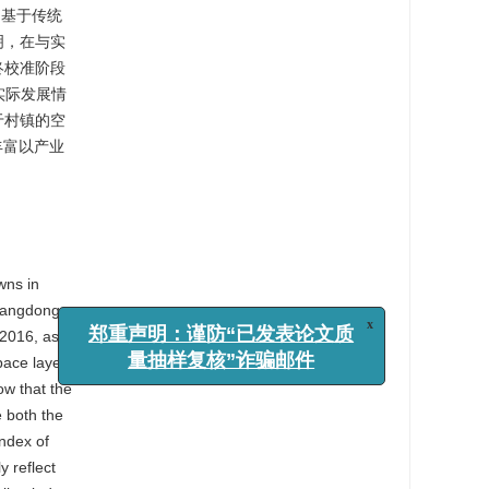
只基于传统
明，在与实
终校准阶段
实际发展情
于村镇的空
丰富以产业
wns in
Guangdong
 2016, as
x
pace layer.
郑重声明：谨防“已发表论文质
ow that the
量抽样复核”诈骗邮件
e both the
index of
y reflect