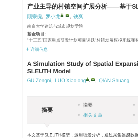
产业主导的村镇空间扩展分析——基于SL
,
顾宗倪
,
罗小龙
,
钱爽
南京大学建筑与城市规划学院
基金项目:
“十三五”国家重点研发计划项目课题“村镇发展模拟系统和智能
详细信息
A Simulation Study of Spatial Expans
SLEUTH Model
,
GU Zongni
,
LUO Xiaolong
,
QIAN Shuang
摘要
摘要
相关文章
本文基于SLEUTH模型，运用场景分析，通过采集遥感