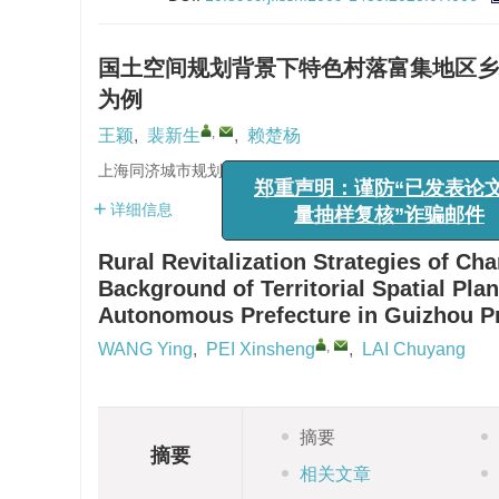
国土空间规划背景下特色村落富集地区乡
为例
,
王颖
,
裴新生
,
赖楚杨
上海同济城市规划设计研究院有限公司
详细信息
郑重声明：谨防“已发表论文质
量抽样复核”诈骗邮件
Rural Revitalization Strategies of Ch
Background of Territorial Spatial Pl
Autonomous Prefecture in Guizhou P
,
WANG Ying
,
PEI Xinsheng
,
LAI Chuyang
摘要
摘要
相关文章