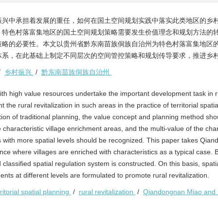
振兴中承担着发展的重任，如何在国土空间规划实践中落实此类地区的乡
，特色村落富集地区的国土空间规划策略需要发生价值理念和规划方法的
策略的必要性。本文以贵州省黔东南苗族侗族自治州为特色村落富集地区
体系，在此基础上制定不同层次的空间管控策略和规划传导要求，推进乡
/
乡村振兴
/
黔东南苗族侗族自治州
ith high value resources undertake the important development task in r
the rural revitalization in such areas in the practice of territorial spati
tion of traditional planning, the value concept and planning method sho
he characteristic village enrichment areas, and the multi-value of the char
es with more spatial levels should be recognized. This paper takes Qia
 where villages are enriched with characteristics as a typical case.
 classified spatial regulation system is constructed. On this basis, spati
ts at different levels are formulated to promote rural revitalization.
rritorial spatial planning
/
rural revitalization
/
Qiandongnan Miao and