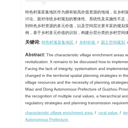
特色村落富集地区作为拥有较高价值资源的地域，在乡村
讨论。面对传统乡村规划的整体性、系统性及实施性不足
到特色乡村资源的多元价值，以及空间层次更丰富的规划
例，基于乡村多元价值的识别，构建分层分类的乡村空间
关键词:
特色村落富集地区
/
乡村价值
/
国土空间规划
Abstract:
The characteristic village enrichment areas w
revitalization. It remains to be discussed how to implement 
Facing the lack of integrity, systematism and implementa
changed in the territorial spatial planning strategies in t
village resources and the necessity of planning strategi
Miao and Dong Autonomous Prefecture of Guizhou Province
the recognition of multiple rural values, a hierarchical and
regulatory strategies and planning transmission requiremen
characteristic village enrichment area
/
rural value
/
te
Autonomous Prefecture