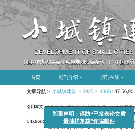
首页
期刊介绍
期刊在线
文章导航
>
小城镇建设
>
2025
>
43(8)
: 47-56,90.
引用本文:
程露, 叶红, 高婷婷, 赖文韬. 能源—空间”协同视角下
DOI:
10.3969/j.issn.1009-1483.2025.08.007
Citation:
郑重声明：谨防“已发表论文质
CHENG Lu, YE Hong, GAO Tingting, LAI Wentao
Gaozhou City as an Example[J].
Development o
量抽样复核”诈骗邮件