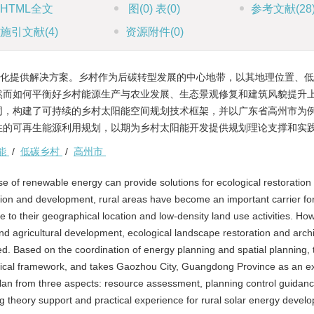
HTML全文
图
(0)
表
(0)
参考文献
(28
施引文献
(4)
资源附件
(0)
变化提供解决方案。乡村作为后碳转型发展的中心地带，以其地理位置、
然而如何平衡好乡村能源生产与农业发展、生态景观修复和建筑风貌提升
同，构建了可持续的乡村太阳能空间规划技术框架，并以广东省高州市为
性的可再生能源利用规划，以期为乡村太阳能开发提供规划理论支撑和实
能
/
低碳乡村
/
高州市
e of renewable energy can provide solutions for ecological restoration
tion and development, rural areas have become an important carrier fo
to their geographical location and low-density land use activities. Ho
nd agricultural development, ecological landscape restoration and archi
d. Based on the coordination of energy planning and spatial planning, 
chnical framework, and takes Gaozhou City, Guangdong Province as an e
lan from three aspects: resource assessment, planning control guidan
 theory support and practical experience for rural solar energy devel