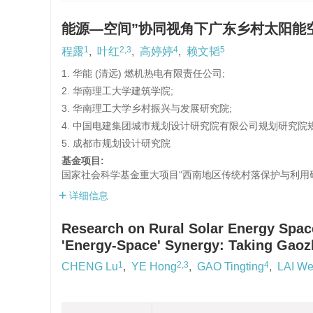
能源—空间”协同视角下广东乡村太阳能
1
2,3
4
5
程露
,
叶红
,
高婷婷
,
赖文韬
1. 华能 (清远) 燃机热电有限责任公司;
2. 华南理工大学建筑学院;
3. 华南理工大学乡村振兴与发展研究院;
4. 中国电建集团城市规划设计研究院有限公司规划研究院规
5. 成都市规划设计研究院
基金项目:
国家社会科学基金重大项目“西南地区传统村落保护与利用研究
详细信息
Research on Rural Solar Energy Spac
'Energy-Space' Synergy: Taking Gaoz
1
2,3
4
CHENG Lu
,
YE Hong
,
GAO Tingting
,
LAI We