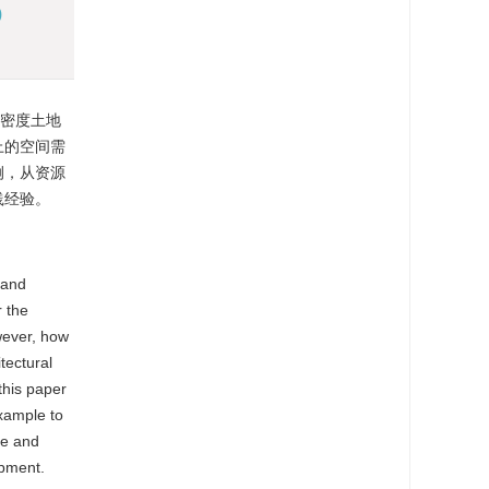
)
低密度土地
上的空间需
例，从资源
践经验。
 and
r the
wever, how
tectural
this paper
xample to
ce and
opment.