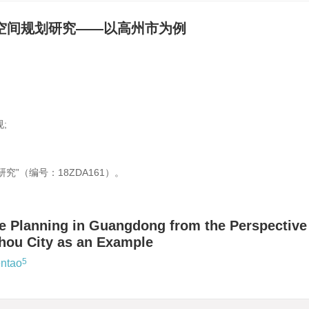
空间规划研究——以高州市为例
;
”（编号：18ZDA161）。
e Planning in Guangdong from the Perspective
hou City as an Example
5
ntao