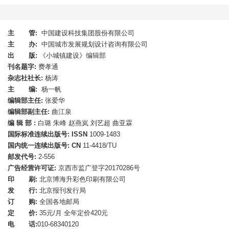
2026, 44(8): 87-94.
DOI:
10.3969/j.issn.1009-1483.2026.08.012
主 管:
中国建设科技集团股份有限公司
主 办:
中国城市发展规划设计咨询有限公司
基于DeepSeek-7B的建筑与规划领域垂直大模型微调应用研
出 版:
《小城镇建设》编辑部
究
刊名题字:
费孝通
杂志社社长:
杨涛
夏晶
,
孟浩伟
主 编:
杨一帆
2026, 44(8): 95-100.
编辑部主任:
张爱华
DOI:
10.3969/j.issn.1009-1483.2026.08.013
编辑部副主任:
曲江泉
编 辑 部 :
白璐 朱峰 赵燕岚 刘艺超 曲亚霖
国际标准连续出版号: ISSN
我国城镇住区代际融合研究进展与发展趋势——基于
1009-1483
CiteSpace的知识图谱分析
国内统一连续出版号: CN
11-4418/TU
邮发代号:
2-556
宋澄怡
广告经营许可证:
京西市监广登字20170286号
2026, 44(8): 101-106,115.
印 刷:
北京博海升彩色印刷有限公司
DOI:
10.3969/j.issn.1009-1483.2026.08.014
发 行:
北京报刊发行局
订 购:
全国各地邮局
定 价:
35元/月 全年定价420元
乡村振兴
电 话:
010-68340120