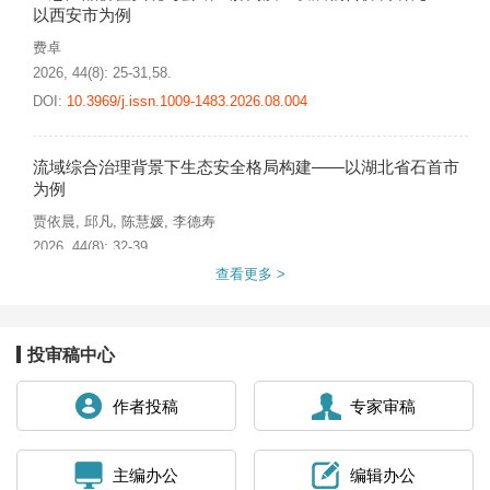
以西安市为例
费卓
2026, 44(8): 25-31,58.
DOI:
10.3969/j.issn.1009-1483.2026.08.004
流域综合治理背景下生态安全格局构建——以湖北省石首市
为例
贾依晨
,
邱凡
,
陈慧媛
,
李德寿
2026, 44(8): 32-39.
查看更多 >
DOI:
10.3969/j.issn.1009-1483.2026.08.005
基于系统动力学的滇池绿道环境效应模拟
投审稿中心
杨雯
,
陈随海
2026, 44(8): 40-48.
作者投稿
专家审稿
DOI:
10.3969/j.issn.1009-1483.2026.08.006
主编办公
编辑办公