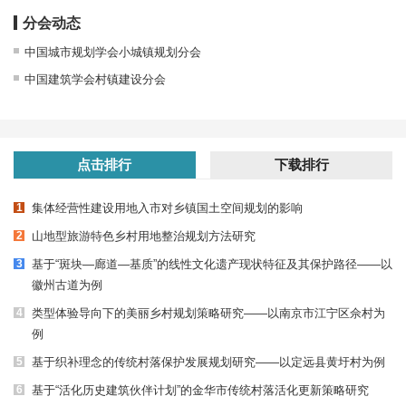
DOI:
10.3969/j.issn.1009-1483.2026.08.009
分会动态
中国城市规划学会小城镇规划分会
新时空关系下的乡村公共服务设施优化策略
中国建筑学会村镇建设分会
虞志淳
2026, 44(8): 73-79.
DOI:
10.3969/j.issn.1009-1483.2026.08.010
点击排行
下载排行
规划与治理
1
集体经营性建设用地入市对乡镇国土空间规划的影响
国土空间治理视角下江苏省休闲农业用地供给的治理困境与
2
山地型旅游特色乡村用地整治规划方法研究
提升路径研究
3
基于“斑块—廊道—基质”的线性文化遗产现状特征及其保护路径——以
陈广宇
,
孙雪瑶
,
陆川
,
张涛
,
易能
徽州古道为例
2026, 44(8): 80-86.
4
类型体验导向下的美丽乡村规划策略研究——以南京市江宁区佘村为
DOI:
10.3969/j.issn.1009-1483.2026.08.011
例
5
基于织补理念的传统村落保护发展规划研究——以定远县黄圩村为例
基于省域国土空间结构整合的国家空间发展结构探索
6
基于“活化历史建筑伙伴计划”的金华市传统村落活化更新策略研究
王思宇
,
蒋朝晖
,
郭少锋
,
邓龙
,
丁兆恺
,
宋立志