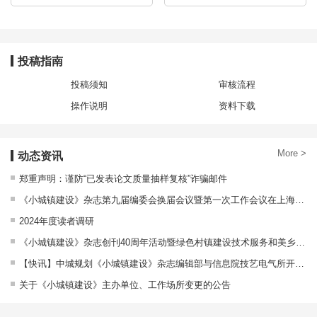
城市更新
城市更新规划中开展片区研究的意义、方法与实施路径
付朝伟
,
王石林
投稿指南
2026, 44(8): 49-58.
投稿须知
审核流程
DOI:
10.3969/j.issn.1009-1483.2026.08.007
操作说明
资料下载
基于优序图法的老旧小区改造可行性评价模型研究
More >
动态资讯
韩婷
,
许霄
2026, 44(8): 59-64.
郑重声明：谨防“已发表论文质量抽样复核”诈骗邮件
DOI:
10.3969/j.issn.1009-1483.2026.08.008
《小城镇建设》杂志第九届编委会换届会议暨第一次工作会议在上海顺利召开
2024年度读者调研
城乡融合
《小城镇建设》杂志创刊40周年活动暨绿色村镇建设技术服务和美乡村建设研讨会在京举办
【快讯】中城规划《小城镇建设》杂志编辑部与信息院技艺电气所开展业务交流活动
国内乡村生活圈建构研究现状与展望
关于《小城镇建设》主办单位、工作场所变更的公告
程文硕
,
赵勇强
,
白雪纯
,
殷俊峰
2026, 44(8): 65-72.