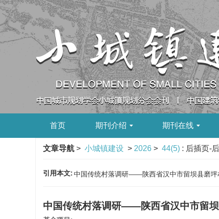
首页
期刊介绍
期刊在线
文章导航
>
小城镇建设
>
2026
>
44(5)
: 后插页-
引用本文:
中国传统村落调研——陕西省汉中市留坝县磨坪村[J]. 
中国传统村落调研——陕西省汉中市留坝