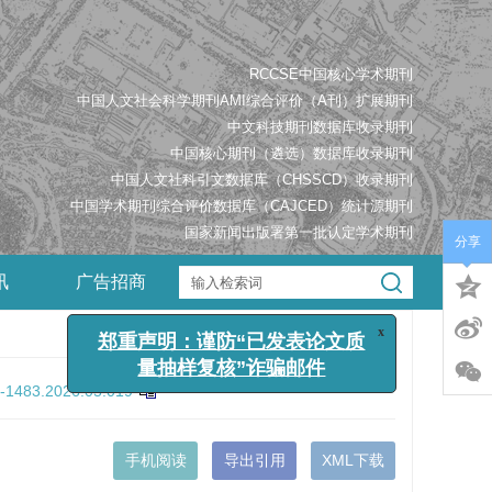
RCCSE中国核心学术期刊
中国人文社会科学期刊AMI综合评价（A刊）扩展期刊
中文科技期刊数据库收录期刊
中国核心期刊（遴选）数据库收录期刊
中国人文社科引文数据库（CHSSCD）收录期刊
中国学术期刊综合评价数据库（CAJCED）统计源期刊
国家新闻出版署第一批认定学术期刊
分享
讯
广告招商
x
郑重声明：谨防“已发表论文质
量抽样复核”诈骗邮件
9-1483.2026.05.019
手机阅读
导出引用
XML下载